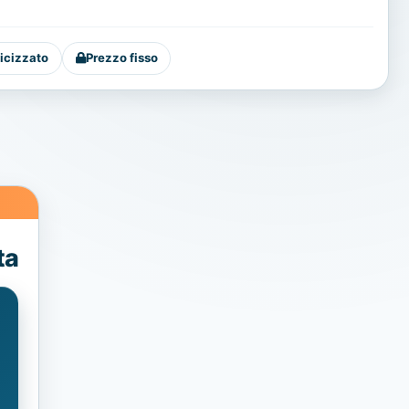
icizzato
Prezzo fisso
ta