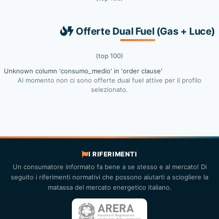
Offerte Dual Fuel (Gas + Luce)
(top 100)
Unknown column 'consumo_medio' in 'order clause'
Al momento non ci sono offerte dual fuel attive per il profilo
selezionato.
I RIFERIMENTI
Un consumatore informato fa bene a se stesso e al mercato! Di
seguito i riferimenti normativi che possono aiutarti a sciogliere la
matassa del mercato energetico italiano.