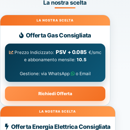
La nostra scelta
Gas
Offerta Gas Consigliata
PSV + 0.085
Prezzo Indicizzato:
€/smc
e abbonamento mensile:
10.5
Gestione: via WhatsApp
o Email
Richiedi Offerta
Energia
Offerta Energia Elettrica Consigliata