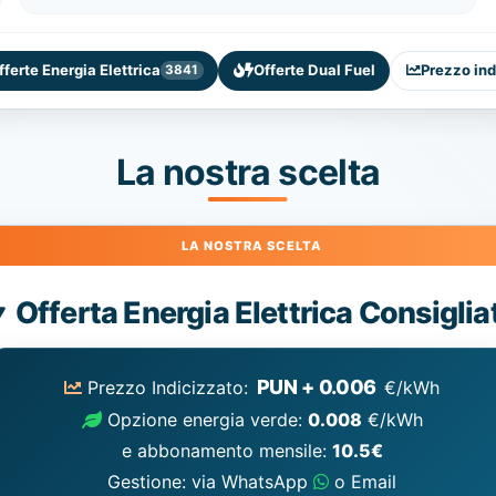
fferte Energia Elettrica
Offerte Dual Fuel
Prezzo ind
3841
La nostra scelta
Energia
Offerta Energia Elettrica Consiglia
Elettrica
consigliata
PUN + 0.006
Prezzo Indicizzato:
€/kWh
Opzione energia verde:
0.008
€/kWh
e abbonamento mensile:
10.5€
Gestione: via WhatsApp
o Email