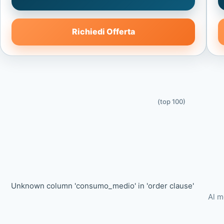
Richiedi Offerta
(top 100)
Unknown column 'consumo_medio' in 'order clause'
Al m