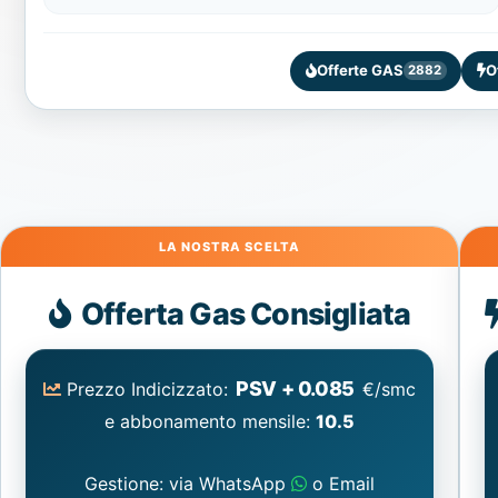
Offerte GAS
O
2882
Gas
Offerta Gas Consigliata
PSV + 0.085
Prezzo Indicizzato:
€/smc
e abbonamento mensile:
10.5
Gestione: via WhatsApp
o Email