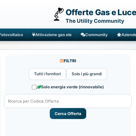
Offerte Gas e Luc
The Utility Community
Fotovoltaico
Attivazione gas ele
Community
Aziend
FILTRI
Tutti i fornitori
Solo i più grandi
Solo energia verde (rinnovabile)
Cerca Offerta