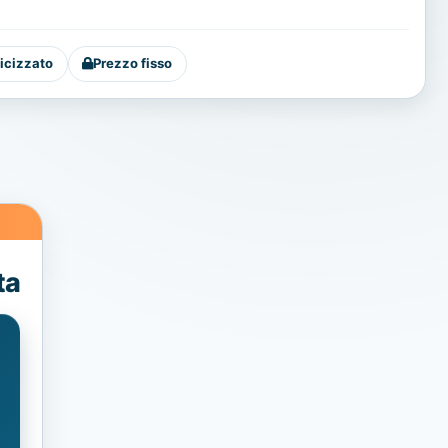
icizzato
Prezzo fisso
ta