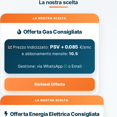
La nostra scelta
Gas
Offerta Gas Consigliata
PSV + 0.085
Prezzo Indicizzato:
€/smc
e abbonamento mensile:
10.5
Gestione: via WhatsApp
o Email
Richiedi Offerta
Energia
Offerta Energia Elettrica Consigliata