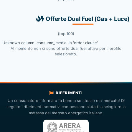
Offerte Dual Fuel (Gas + Luce)
(top 100)
Unknown column 'consumo_medio' in 'order clause'
Al momento non ci sono offerte dual fuel attive per il profilo
selezionato.
I RIFERIMENTI
Un consumatore informato fa bene a se stesso e al mercato! Di
seguito i riferimenti normativi che possono aiutarti a sciogliere la
matassa del mercato energetico italiano.