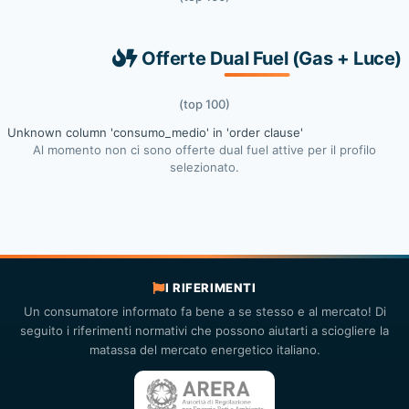
Offerte Dual Fuel (Gas + Luce)
(top 100)
Unknown column 'consumo_medio' in 'order clause'
Al momento non ci sono offerte dual fuel attive per il profilo
selezionato.
I RIFERIMENTI
Un consumatore informato fa bene a se stesso e al mercato! Di
seguito i riferimenti normativi che possono aiutarti a sciogliere la
matassa del mercato energetico italiano.