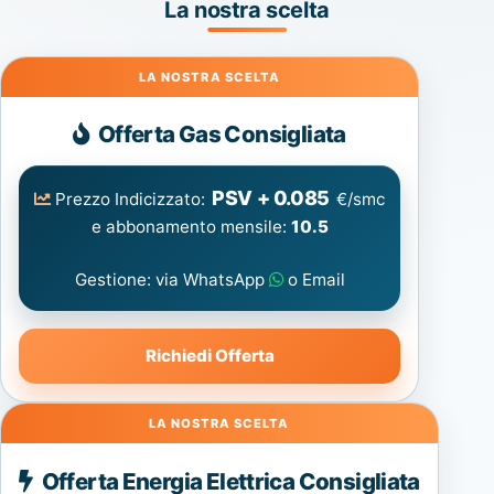
La nostra scelta
Gas
Offerta Gas Consigliata
PSV + 0.085
Prezzo Indicizzato:
€/smc
e abbonamento mensile:
10.5
Gestione: via WhatsApp
o Email
Richiedi Offerta
Energia
Offerta Energia Elettrica Consigliata