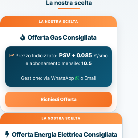
La nostra scelta
Gas
Offerta Gas Consigliata
PSV + 0.085
Prezzo Indicizzato:
€/smc
e abbonamento mensile:
10.5
Gestione: via WhatsApp
o Email
Richiedi Offerta
Energia
Offerta Energia Elettrica Consigliata