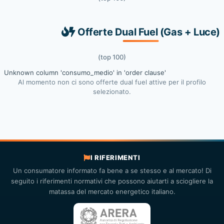
Offerte Dual Fuel (Gas + Luce)
(top 100)
Unknown column 'consumo_medio' in 'order clause'
Al momento non ci sono offerte dual fuel attive per il profilo
selezionato.
I RIFERIMENTI
Un consumatore informato fa bene a se stesso e al mercato! Di
seguito i riferimenti normativi che possono aiutarti a sciogliere la
matassa del mercato energetico italiano.