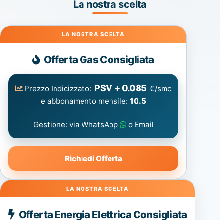
La nostra scelta
Gas
Offerta Gas Consigliata
PSV + 0.085
Prezzo Indicizzato:
€/smc
e abbonamento mensile:
10.5
Gestione: via WhatsApp
o Email
Richiedi Offerta
Energia
Offerta Energia Elettrica Consigliata