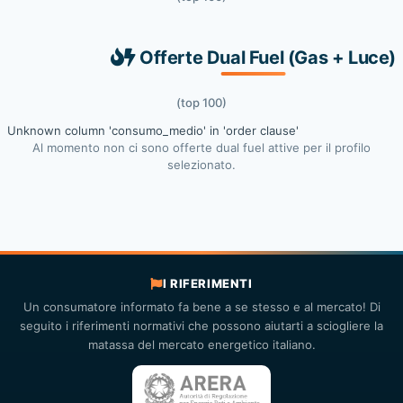
Offerte Dual Fuel (Gas + Luce)
(top 100)
Unknown column 'consumo_medio' in 'order clause'
Al momento non ci sono offerte dual fuel attive per il profilo
selezionato.
I RIFERIMENTI
Un consumatore informato fa bene a se stesso e al mercato! Di
seguito i riferimenti normativi che possono aiutarti a sciogliere la
matassa del mercato energetico italiano.