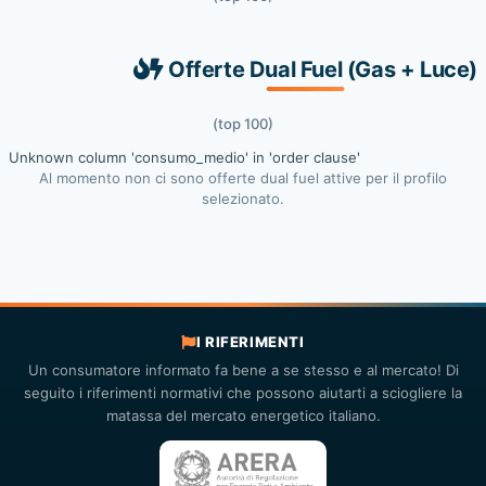
Offerte Dual Fuel (Gas + Luce)
(top 100)
Unknown column 'consumo_medio' in 'order clause'
Al momento non ci sono offerte dual fuel attive per il profilo
selezionato.
I RIFERIMENTI
Un consumatore informato fa bene a se stesso e al mercato! Di
seguito i riferimenti normativi che possono aiutarti a sciogliere la
matassa del mercato energetico italiano.