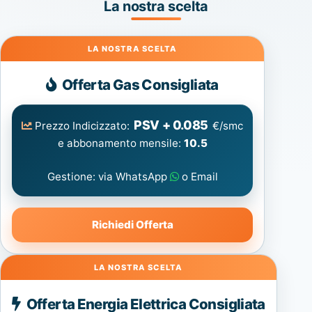
La nostra scelta
Gas
Offerta Gas Consigliata
PSV + 0.085
Prezzo Indicizzato:
€/smc
e abbonamento mensile:
10.5
Gestione: via WhatsApp
o Email
Richiedi Offerta
Energia
Offerta Energia Elettrica Consigliata