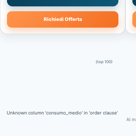
Richiedi Offerta
(top 100)
Unknown column 'consumo_medio' in 'order clause'
Al m