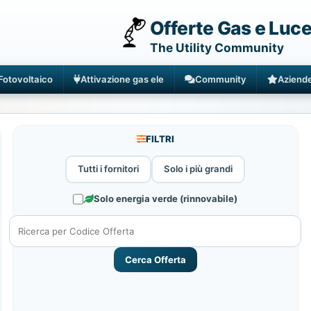
Offerte Gas e Luc
The Utility Community
Fotovoltaico
Attivazione gas ele
Community
Aziend
FILTRI
Tutti i fornitori
Solo i più grandi
Solo energia verde (rinnovabile)
Cerca Offerta