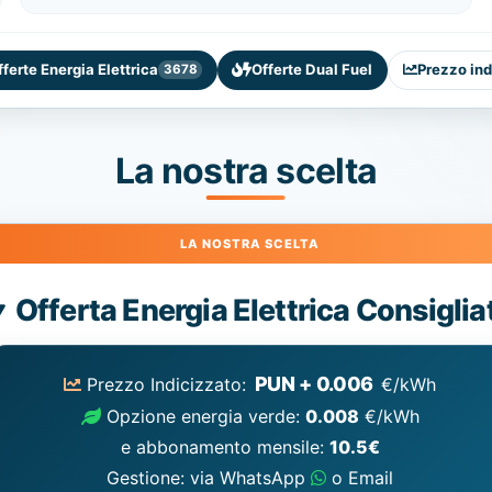
fferte Energia Elettrica
Offerte Dual Fuel
Prezzo ind
3678
La nostra scelta
Energia
Offerta Energia Elettrica Consiglia
Elettrica
consigliata
PUN + 0.006
Prezzo Indicizzato:
€/kWh
Opzione energia verde:
0.008
€/kWh
e abbonamento mensile:
10.5€
Gestione: via WhatsApp
o Email