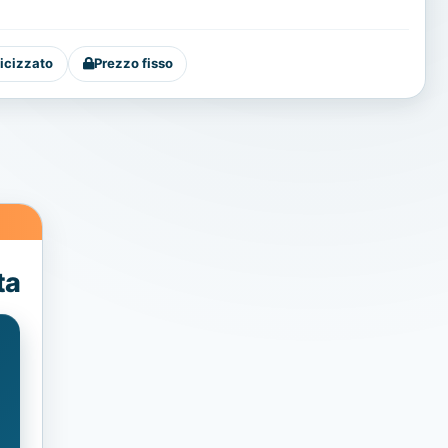
icizzato
Prezzo fisso
ta