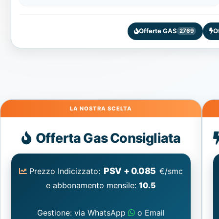
Offerte GAS
O
2769
Gas
Offerta Gas Consigliata
PSV + 0.085
Prezzo Indicizzato:
€/smc
e abbonamento mensile:
10.5
Gestione: via WhatsApp
o Email