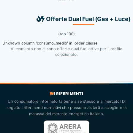
Offerte Dual Fuel (Gas + Luce)
(top 100)
Unknown column 'consumo_medio' in 'order clause'
Al momento non ci sono offerte dual fuel attive per il profilo
selezionato.
I RIFERIMENTI
Un consumatore informato fa bene a se stesso e al mercato! Di
seguito i riferimenti normativi che possono aiutarti a sciogliere la
matassa del mercato energetico italiano.