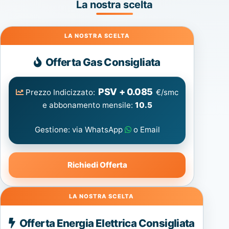
La nostra scelta
Gas
Offerta Gas Consigliata
PSV + 0.085
Prezzo Indicizzato:
€/smc
e abbonamento mensile:
10.5
Gestione: via WhatsApp
o Email
Richiedi Offerta
Energia
Offerta Energia Elettrica Consigliata