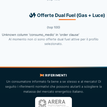
Offerte Dual Fuel (Gas + Luce)
(top 100)
Unknown column 'consumo_medio' in 'order clause'
Al momento non ci sono offerte dual fuel attive per il profilo
selezionato.
I RIFERIMENTI
Un consumatore informato fa bene a se stesso e al mercato! Di
seguito i riferimenti normativi che possono aiutarti a sciogliere la
matassa del mercato energetico italiano.