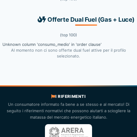
Offerte Dual Fuel (Gas + Luce)
(top 100)
Unknown column 'consumo_medio' in 'order clause'
Al momento non ci sono offerte dual fuel attive per il profilo
selezionato.
I RIFERIMENTI
Un consumatore informato fa bene a se stesso e al mercato! Di
seguito i riferimenti normativi che possono aiutarti a sciogliere la
matassa del mercato energetico italiano.