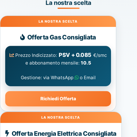
La nostra scelta
Gas
Offerta Gas Consigliata
PSV + 0.085
Prezzo Indicizzato:
€/smc
e abbonamento mensile:
10.5
Gestione: via WhatsApp
o Email
Richiedi Offerta
Energia
Offerta Energia Elettrica Consigliata