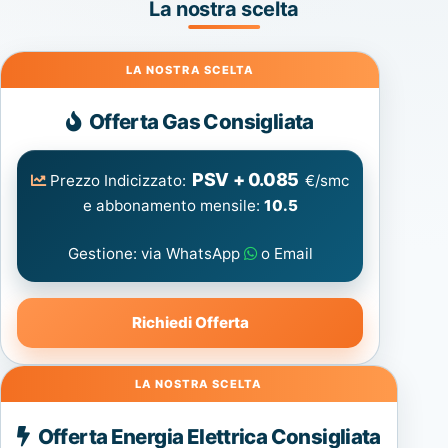
La nostra scelta
Gas
Offerta Gas Consigliata
PSV + 0.085
Prezzo Indicizzato:
€/smc
e abbonamento mensile:
10.5
Gestione: via WhatsApp
o Email
Richiedi Offerta
Energia
Offerta Energia Elettrica Consigliata