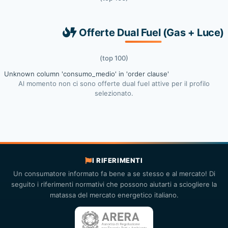
Offerte Dual Fuel (Gas + Luce)
(top 100)
Unknown column 'consumo_medio' in 'order clause'
Al momento non ci sono offerte dual fuel attive per il profilo
selezionato.
I RIFERIMENTI
Un consumatore informato fa bene a se stesso e al mercato! Di
seguito i riferimenti normativi che possono aiutarti a sciogliere la
matassa del mercato energetico italiano.