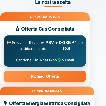
La nostra scelta
Gas
Offerta Gas Consigliata
PSV + 0.085
Prezzo Indicizzato:
€/smc
e abbonamento mensile:
10.5
Gestione: via WhatsApp
o Email
Richiedi Offerta
Energia
Offerta Energia Elettrica Consigliata