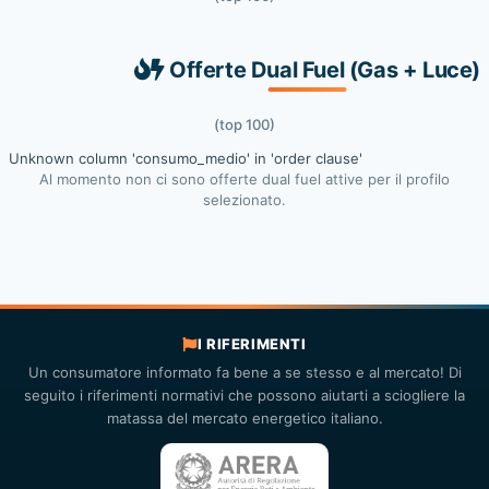
Offerte Dual Fuel (Gas + Luce)
(top 100)
Unknown column 'consumo_medio' in 'order clause'
Al momento non ci sono offerte dual fuel attive per il profilo
selezionato.
I RIFERIMENTI
Un consumatore informato fa bene a se stesso e al mercato! Di
seguito i riferimenti normativi che possono aiutarti a sciogliere la
matassa del mercato energetico italiano.