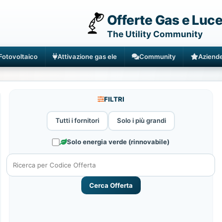
Offerte Gas e Luc
The Utility Community
Fotovoltaico
Attivazione gas ele
Community
Aziend
FILTRI
Tutti i fornitori
Solo i più grandi
Solo energia verde (rinnovabile)
Cerca Offerta