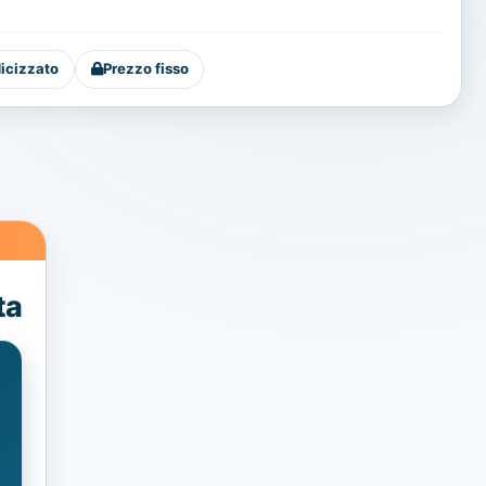
dicizzato
Prezzo fisso
ta