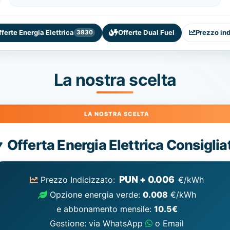
fferte Energia Elettrica
Offerte Dual Fuel
Prezzo in
3830
La nostra scelta
Energia
Offerta Energia Elettrica Consiglia
Elettrica
consigliata
PUN + 0.006
Prezzo Indicizzato:
€/kWh
Opzione energia verde:
0.008
€/kWh
e abbonamento mensile:
10.5€
Gestione: via WhatsApp
o Email