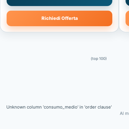
Richiedi Offerta
(top 100)
Unknown column 'consumo_medio' in 'order clause'
Al m