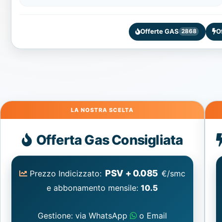
Offerte GAS
O
2868
Gas
Offerta Gas Consigliata
PSV + 0.085
Prezzo Indicizzato:
€/smc
e abbonamento mensile:
10.5
Gestione: via WhatsApp
o Email