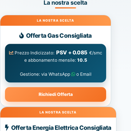
La nostra scelta
Gas
Offerta Gas Consigliata
PSV + 0.085
Prezzo Indicizzato:
€/smc
e abbonamento mensile:
10.5
Gestione: via WhatsApp
o Email
Richiedi Offerta
Energia
Offerta Energia Elettrica Consigliata