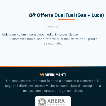
Offerte Dual Fuel (Gas + Luce)
(top 100)
Unknown column 'consumo_medio' in 'order clause'
Al momento non ci sono offerte dual fuel attive per il profilo
selezionato.
I RIFERIMENTI
Un consumatore informato fa bene a se stesso e al mercato! Di
seguito i riferimenti normativi che possono aiutarti a sciogliere la
matassa del mercato energetico italiano.