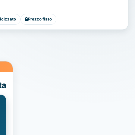
icizzato
Prezzo fisso
ta