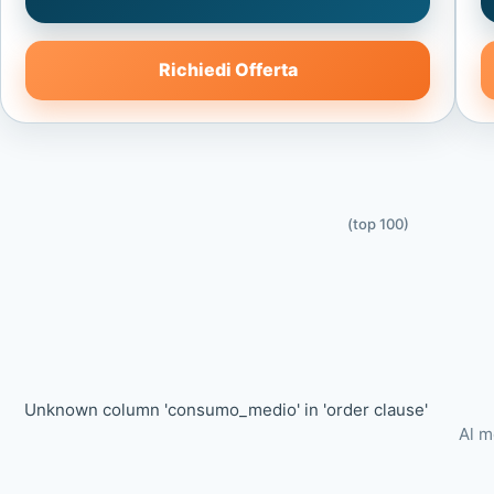
Richiedi Offerta
(top 100)
Unknown column 'consumo_medio' in 'order clause'
Al m