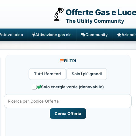
Offerte Gas e Luc
The Utility Community
Fotovoltaico
Attivazione gas ele
Community
Aziend
FILTRI
Tutti i fornitori
Solo i più grandi
Solo energia verde (rinnovabile)
Cerca Offerta