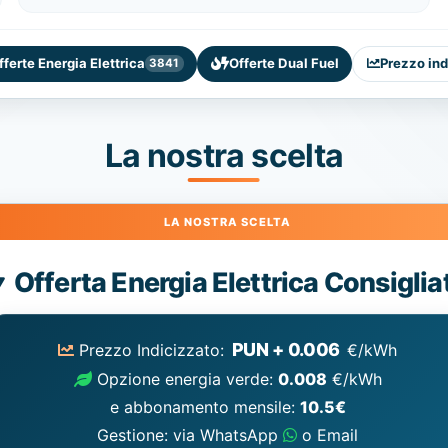
fferte Energia Elettrica
Offerte Dual Fuel
Prezzo ind
3841
La nostra scelta
Energia
Offerta Energia Elettrica Consiglia
Elettrica
consigliata
PUN + 0.006
Prezzo Indicizzato:
€/kWh
Opzione energia verde:
0.008
€/kWh
e abbonamento mensile:
10.5€
Gestione: via WhatsApp
o Email