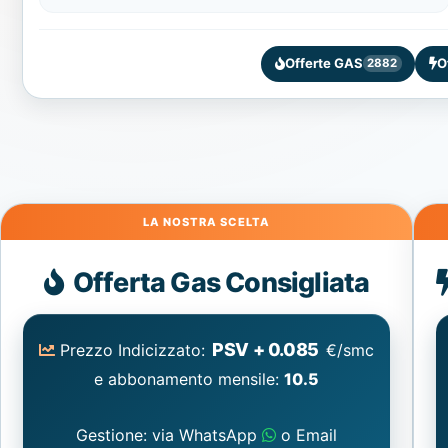
Offerte GAS
O
2882
Gas
Offerta Gas Consigliata
PSV + 0.085
Prezzo Indicizzato:
€/smc
e abbonamento mensile:
10.5
Gestione: via WhatsApp
o Email