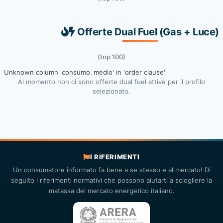
Offerte Dual Fuel (Gas + Luce)
(top 100)
Unknown column 'consumo_medio' in 'order clause'
Al momento non ci sono offerte dual fuel attive per il profilo
selezionato.
I RIFERIMENTI
Un consumatore informato fa bene a se stesso e al mercato! Di
seguito i riferimenti normativi che possono aiutarti a sciogliere la
matassa del mercato energetico italiano.