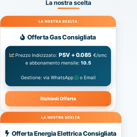
La nostra scelta
Gas
Offerta Gas Consigliata
PSV + 0.085
Prezzo Indicizzato:
€/smc
e abbonamento mensile:
10.5
Gestione: via WhatsApp
o Email
Richiedi Offerta
Energia
Offerta Energia Elettrica Consigliata