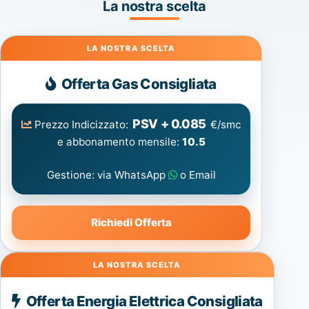
La nostra scelta
Gas
Offerta Gas Consigliata
PSV + 0.085
Prezzo Indicizzato:
€/smc
e abbonamento mensile:
10.5
Gestione: via WhatsApp
o Email
Richiedi Offerta
Energia
Offerta Energia Elettrica Consigliata