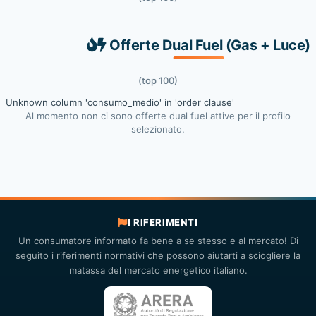
Offerte Dual Fuel (Gas + Luce)
(top 100)
Unknown column 'consumo_medio' in 'order clause'
Al momento non ci sono offerte dual fuel attive per il profilo
selezionato.
I RIFERIMENTI
Un consumatore informato fa bene a se stesso e al mercato! Di
seguito i riferimenti normativi che possono aiutarti a sciogliere la
matassa del mercato energetico italiano.