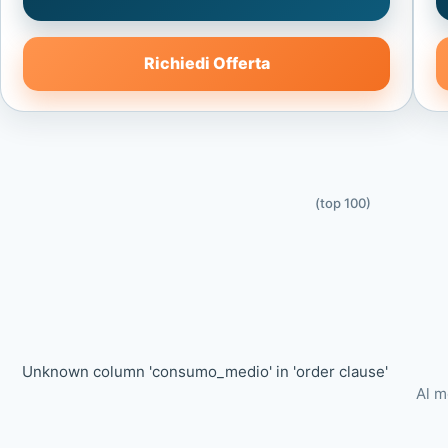
Richiedi Offerta
(top 100)
Unknown column 'consumo_medio' in 'order clause'
Al m