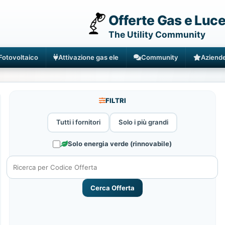
Offerte Gas e Luc
The Utility Community
Fotovoltaico
Attivazione gas ele
Community
Aziend
FILTRI
Tutti i fornitori
Solo i più grandi
Solo energia verde (rinnovabile)
Cerca Offerta