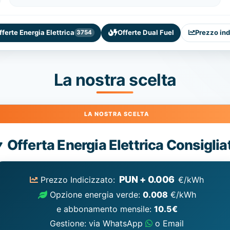
fferte Energia Elettrica
Offerte Dual Fuel
Prezzo ind
3754
La nostra scelta
Energia
Offerta Energia Elettrica Consiglia
Elettrica
consigliata
PUN + 0.006
Prezzo Indicizzato:
€/kWh
Opzione energia verde:
0.008
€/kWh
e abbonamento mensile:
10.5€
Gestione: via WhatsApp
o Email