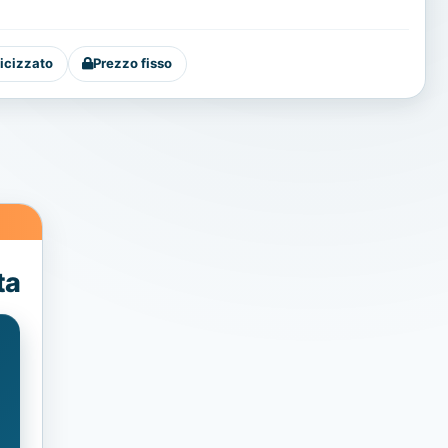
icizzato
Prezzo fisso
ta