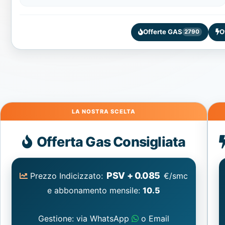
Offerte GAS
O
2790
Gas
Offerta Gas Consigliata
PSV + 0.085
Prezzo Indicizzato:
€/smc
e abbonamento mensile:
10.5
Gestione: via WhatsApp
o Email