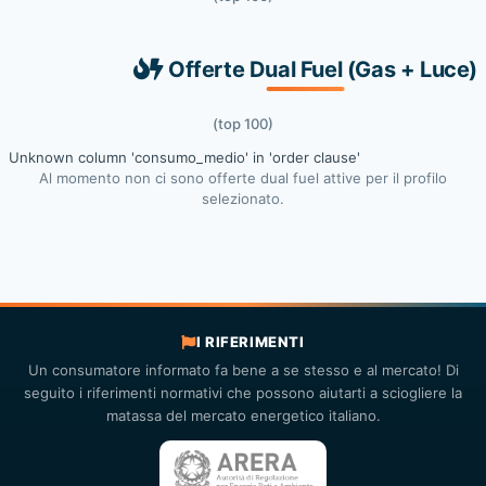
Offerte Dual Fuel (Gas + Luce)
(top 100)
Unknown column 'consumo_medio' in 'order clause'
Al momento non ci sono offerte dual fuel attive per il profilo
selezionato.
I RIFERIMENTI
Un consumatore informato fa bene a se stesso e al mercato! Di
seguito i riferimenti normativi che possono aiutarti a sciogliere la
matassa del mercato energetico italiano.