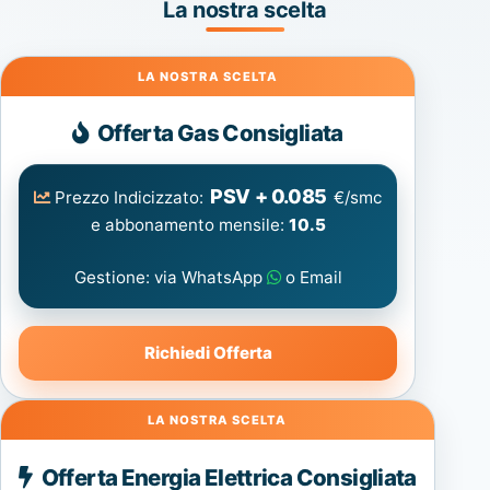
La nostra scelta
Gas
Offerta Gas Consigliata
PSV + 0.085
Prezzo Indicizzato:
€/smc
e abbonamento mensile:
10.5
Gestione: via WhatsApp
o Email
Richiedi Offerta
Energia
Offerta Energia Elettrica Consigliata