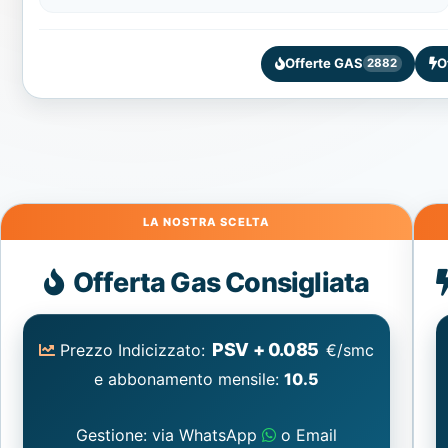
Offerte GAS
O
2882
Gas
Offerta Gas Consigliata
PSV + 0.085
Prezzo Indicizzato:
€/smc
e abbonamento mensile:
10.5
Gestione: via WhatsApp
o Email