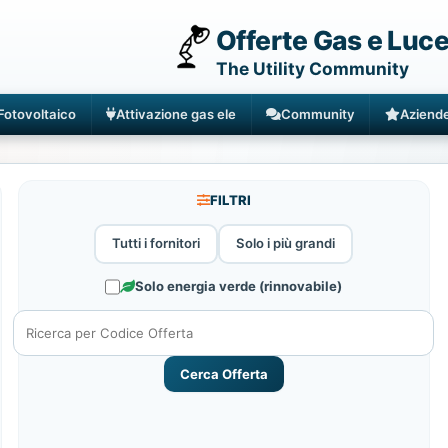
Offerte Gas e Luc
The Utility Community
Fotovoltaico
Attivazione gas ele
Community
Aziend
FILTRI
Tutti i fornitori
Solo i più grandi
Solo energia verde (rinnovabile)
Cerca Offerta