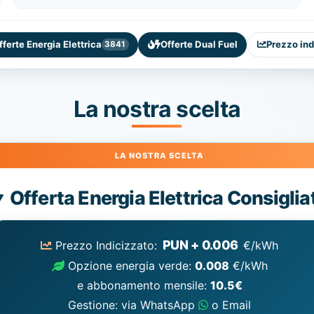
fferte Energia Elettrica
Offerte Dual Fuel
Prezzo ind
3841
La nostra scelta
Energia
Offerta Energia Elettrica Consiglia
Elettrica
consigliata
PUN + 0.006
Prezzo Indicizzato:
€/kWh
Opzione energia verde:
0.008
€/kWh
e abbonamento mensile:
10.5€
Gestione: via WhatsApp
o Email