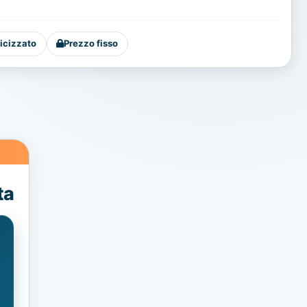
icizzato
Prezzo fisso
ta