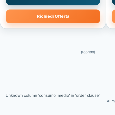
Richiedi Offerta
(top 100)
Unknown column 'consumo_medio' in 'order clause'
Al m