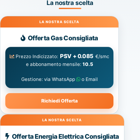
La nostra scelta
Gas
Offerta Gas Consigliata
PSV + 0.085
Prezzo Indicizzato:
€/smc
e abbonamento mensile:
10.5
Gestione: via WhatsApp
o Email
Richiedi Offerta
Energia
Offerta Energia Elettrica Consigliata