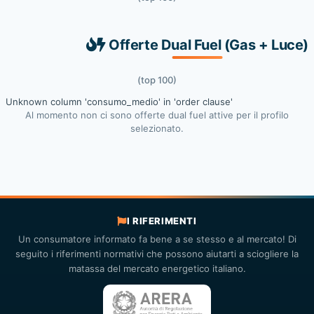
Offerte Dual Fuel (Gas + Luce)
(top 100)
Unknown column 'consumo_medio' in 'order clause'
Al momento non ci sono offerte dual fuel attive per il profilo
selezionato.
I RIFERIMENTI
Un consumatore informato fa bene a se stesso e al mercato! Di
seguito i riferimenti normativi che possono aiutarti a sciogliere la
matassa del mercato energetico italiano.