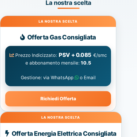
La nostra scelta
Gas
Offerta Gas Consigliata
PSV + 0.085
Prezzo Indicizzato:
€/smc
e abbonamento mensile:
10.5
Gestione: via WhatsApp
o Email
Richiedi Offerta
Energia
Offerta Energia Elettrica Consigliata