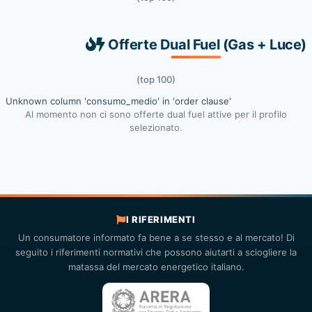
Offerte Dual Fuel (Gas + Luce)
(top 100)
Unknown column 'consumo_medio' in 'order clause'
Al momento non ci sono offerte dual fuel attive per il profilo
selezionato.
I RIFERIMENTI
Un consumatore informato fa bene a se stesso e al mercato! Di
seguito i riferimenti normativi che possono aiutarti a sciogliere la
matassa del mercato energetico italiano.