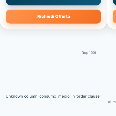
Richiedi Offerta
(top 100)
Unknown column 'consumo_medio' in 'order clause'
Al m