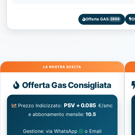
Offerte GAS
O
2868
Gas
Offerta Gas Consigliata
PSV + 0.085
Prezzo Indicizzato:
€/smc
e abbonamento mensile:
10.5
Gestione: via WhatsApp
o Email