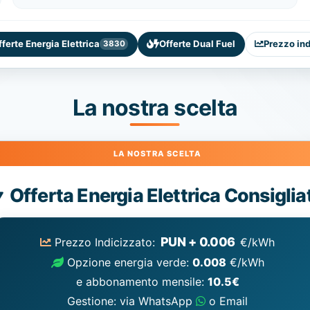
fferte Energia Elettrica
Offerte Dual Fuel
Prezzo in
3830
La nostra scelta
Energia
Offerta Energia Elettrica Consiglia
Elettrica
consigliata
PUN + 0.006
Prezzo Indicizzato:
€/kWh
Opzione energia verde:
0.008
€/kWh
e abbonamento mensile:
10.5€
Gestione: via WhatsApp
o Email