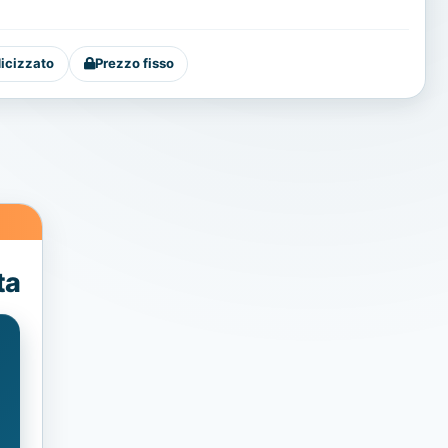
dicizzato
Prezzo fisso
ta