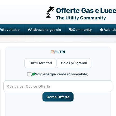
Offerte Gas e Luc
The Utility Community
Fotovoltaico
Attivazione gas ele
Community
Aziend
FILTRI
Tutti i fornitori
Solo i più grandi
Solo energia verde (rinnovabile)
Cerca Offerta