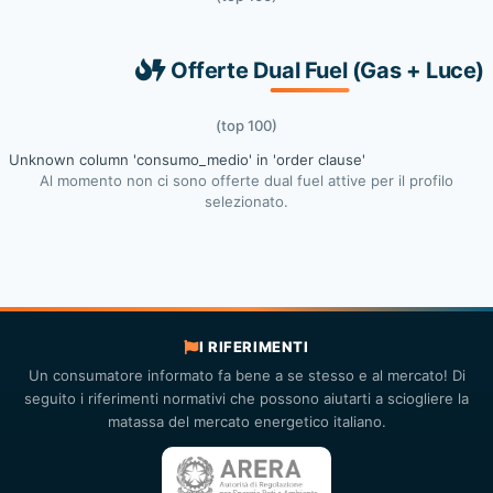
Offerte Dual Fuel (Gas + Luce)
(top 100)
Unknown column 'consumo_medio' in 'order clause'
Al momento non ci sono offerte dual fuel attive per il profilo
selezionato.
I RIFERIMENTI
Un consumatore informato fa bene a se stesso e al mercato! Di
seguito i riferimenti normativi che possono aiutarti a sciogliere la
matassa del mercato energetico italiano.