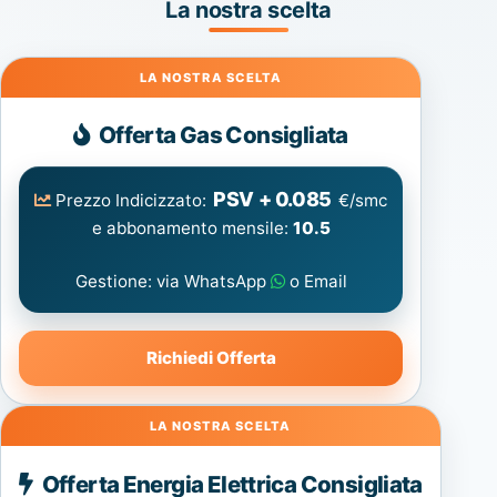
La nostra scelta
Gas
Offerta Gas Consigliata
PSV + 0.085
Prezzo Indicizzato:
€/smc
e abbonamento mensile:
10.5
Gestione: via WhatsApp
o Email
Richiedi Offerta
Energia
Offerta Energia Elettrica Consigliata