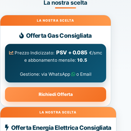
La nostra scelta
Gas
Offerta Gas Consigliata
PSV + 0.085
Prezzo Indicizzato:
€/smc
e abbonamento mensile:
10.5
Gestione: via WhatsApp
o Email
Richiedi Offerta
Energia
Offerta Energia Elettrica Consigliata