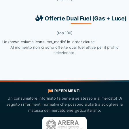
Offerte Dual Fuel (Gas + Luce)
(top 100)
Unknown column 'consumo_medio' in 'order clause'
Al momento non ci sono offerte dual fuel attive per il profilo
selezionato.
I RIFERIMENTI
Un consumatore informato fa bene a se stesso e al mercato! Di
seguito i riferimenti normativi che possono aiutarti a sciogliere la
matassa del mercato energetico italiano.