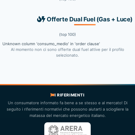
Offerte Dual Fuel (Gas + Luce)
(top 100)
Unknown column 'consumo_medio' in 'order clause'
Al momento non ci sono offerte dual fuel attive per il profilo
selezionato.
I RIFERIMENTI
Un consumatore informato fa bene a se stesso e al mercato! Di
seguito i riferimenti normativi che possono aiutarti a sciogliere la
matassa del mercato energetico italiano.