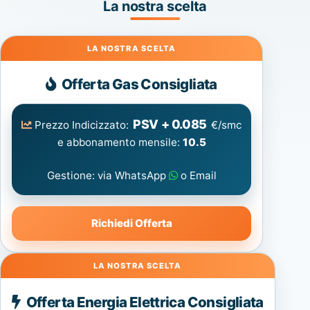
La nostra scelta
Gas
Offerta Gas Consigliata
PSV + 0.085
Prezzo Indicizzato:
€/smc
e abbonamento mensile:
10.5
Gestione: via WhatsApp
o Email
Richiedi Offerta
Energia
Offerta Energia Elettrica Consigliata