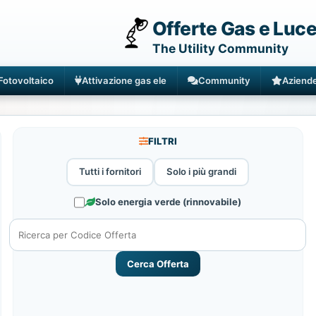
Offerte Gas e Luc
The Utility Community
Fotovoltaico
Attivazione gas ele
Community
Aziend
FILTRI
Tutti i fornitori
Solo i più grandi
Solo energia verde (rinnovabile)
Cerca Offerta