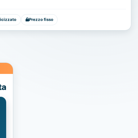
icizzato
Prezzo fisso
ta