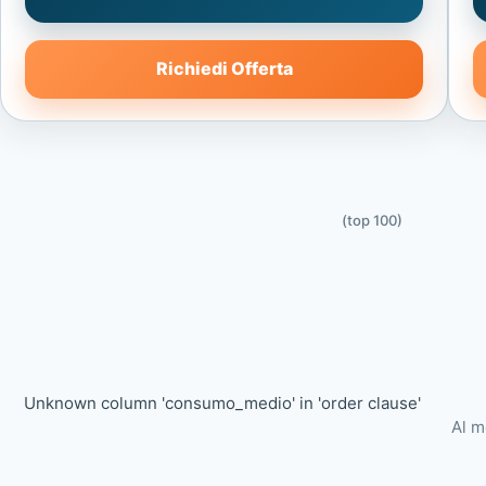
Richiedi Offerta
(top 100)
Unknown column 'consumo_medio' in 'order clause'
Al m