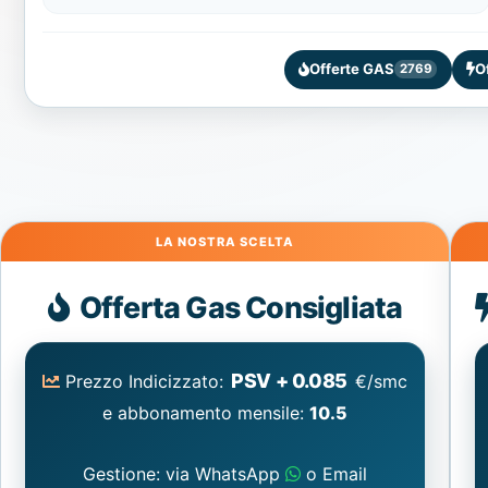
Offerte GAS
O
2769
Gas
Offerta Gas Consigliata
PSV + 0.085
Prezzo Indicizzato:
€/smc
e abbonamento mensile:
10.5
Gestione: via WhatsApp
o Email