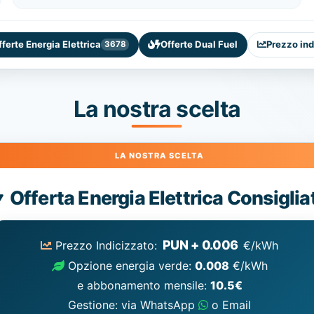
fferte Energia Elettrica
Offerte Dual Fuel
Prezzo ind
3678
La nostra scelta
Energia
Offerta Energia Elettrica Consiglia
Elettrica
consigliata
PUN + 0.006
Prezzo Indicizzato:
€/kWh
Opzione energia verde:
0.008
€/kWh
e abbonamento mensile:
10.5€
Gestione: via WhatsApp
o Email