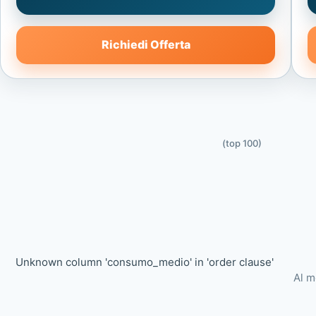
Richiedi Offerta
(top 100)
Unknown column 'consumo_medio' in 'order clause'
Al m