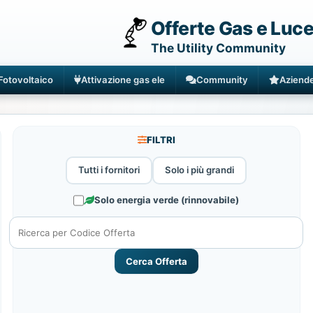
Offerte Gas e Luc
The Utility Community
Fotovoltaico
Attivazione gas ele
Community
Aziend
FILTRI
Tutti i fornitori
Solo i più grandi
Solo energia verde (rinnovabile)
Cerca Offerta