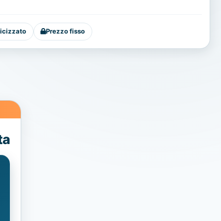
icizzato
Prezzo fisso
ta