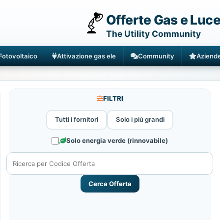
Offerte Gas e Luc
The Utility Community
Fotovoltaico
Attivazione gas ele
Community
Aziend
FILTRI
Tutti i fornitori
Solo i più grandi
Solo energia verde (rinnovabile)
Cerca Offerta