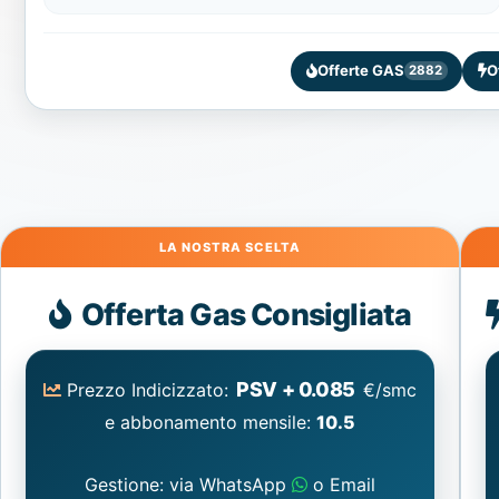
Offerte GAS
O
2882
Gas
Offerta Gas Consigliata
PSV + 0.085
Prezzo Indicizzato:
€/smc
e abbonamento mensile:
10.5
Gestione: via WhatsApp
o Email