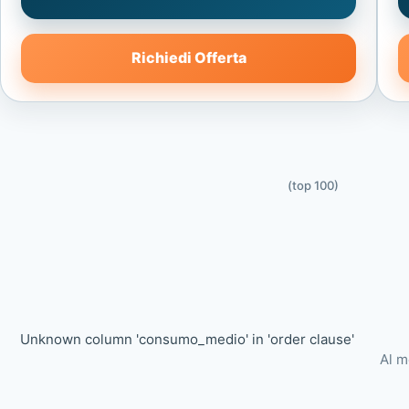
Richiedi Offerta
(top 100)
Unknown column 'consumo_medio' in 'order clause'
Al m