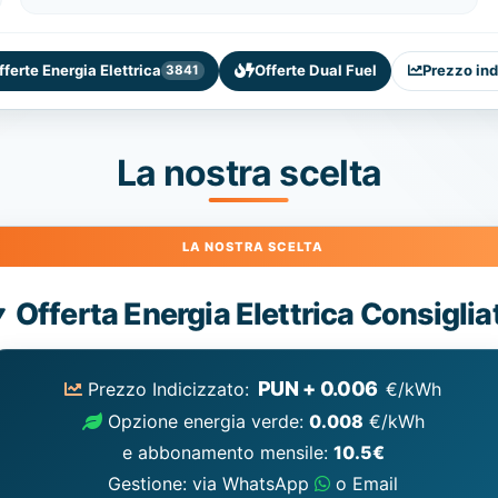
fferte Energia Elettrica
Offerte Dual Fuel
Prezzo ind
3841
La nostra scelta
Energia
Offerta Energia Elettrica Consiglia
Elettrica
consigliata
PUN + 0.006
Prezzo Indicizzato:
€/kWh
Opzione energia verde:
0.008
€/kWh
e abbonamento mensile:
10.5€
Gestione: via WhatsApp
o Email