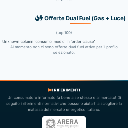
Offerte Dual Fuel (Gas + Luce)
(top 100)
Unknown column 'consumo_medio' in 'order clause'
Al momento non ci sono offerte dual fuel attive per il profilo
selezionato.
I RIFERIMENTI
Un consumatore informato fa bene a se stesso e al mercato! Di
seguito i riferimenti normativi che possono aiutarti a sciogliere la
matassa del mercato energetico italiano.