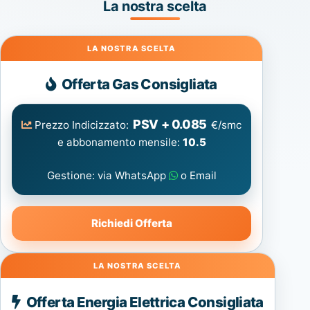
La nostra scelta
Gas
Offerta Gas Consigliata
PSV + 0.085
Prezzo Indicizzato:
€/smc
e abbonamento mensile:
10.5
Gestione: via WhatsApp
o Email
Richiedi Offerta
Energia
Offerta Energia Elettrica Consigliata