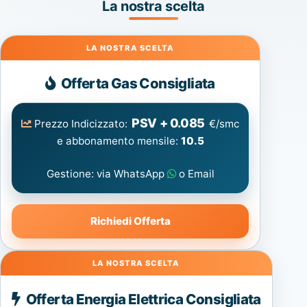
La nostra scelta
Gas
Offerta Gas Consigliata
PSV + 0.085
Prezzo Indicizzato:
€/smc
e abbonamento mensile:
10.5
Gestione: via WhatsApp
o Email
Richiedi Offerta
Energia
Offerta Energia Elettrica Consigliata