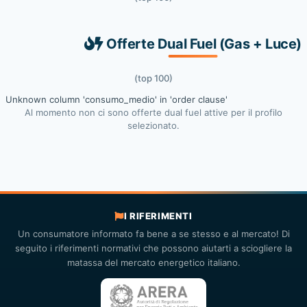
Offerte Dual Fuel (Gas + Luce)
(top 100)
Unknown column 'consumo_medio' in 'order clause'
Al momento non ci sono offerte dual fuel attive per il profilo
selezionato.
I RIFERIMENTI
Un consumatore informato fa bene a se stesso e al mercato! Di
seguito i riferimenti normativi che possono aiutarti a sciogliere la
matassa del mercato energetico italiano.