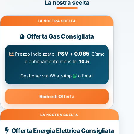
La nostra scelta
Gas
Offerta Gas Consigliata
PSV + 0.085
Prezzo Indicizzato:
€/smc
e abbonamento mensile:
10.5
Gestione: via WhatsApp
o Email
Richiedi Offerta
Energia
Offerta Energia Elettrica Consigliata