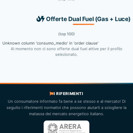
Offerte Dual Fuel (Gas + Luce)
(top 100)
Unknown column 'consumo_medio' in 'order clause'
Al momento non ci sono offerte dual fuel attive per il profilo
selezionato.
I RIFERIMENTI
Un consumatore informato fa bene a se stesso e al mercato! Di
seguito i riferimenti normativi che possono aiutarti a sciogliere la
matassa del mercato energetico italiano.