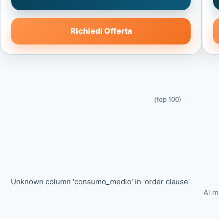
Richiedi Offerta
(top 100)
Unknown column 'consumo_medio' in 'order clause'
Al m