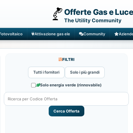
Offerte Gas e Luc
The Utility Community
Fotovoltaico
Attivazione gas ele
Community
Aziend
FILTRI
Tutti i fornitori
Solo i più grandi
Solo energia verde (rinnovabile)
Cerca Offerta