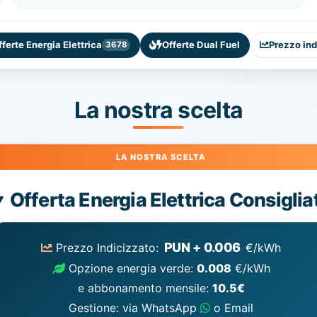
fferte Energia Elettrica
Offerte Dual Fuel
Prezzo ind
3678
La nostra scelta
Energia
Offerta Energia Elettrica Consiglia
Elettrica
consigliata
PUN + 0.006
Prezzo Indicizzato:
€/kWh
Opzione energia verde:
0.008
€/kWh
e abbonamento mensile:
10.5€
Gestione: via WhatsApp
o Email