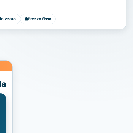
icizzato
Prezzo fisso
ta