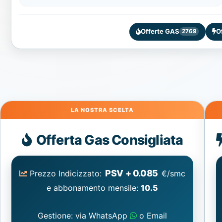
Offerte GAS
O
2769
Gas
Offerta Gas Consigliata
PSV + 0.085
Prezzo Indicizzato:
€/smc
e abbonamento mensile:
10.5
Gestione: via WhatsApp
o Email