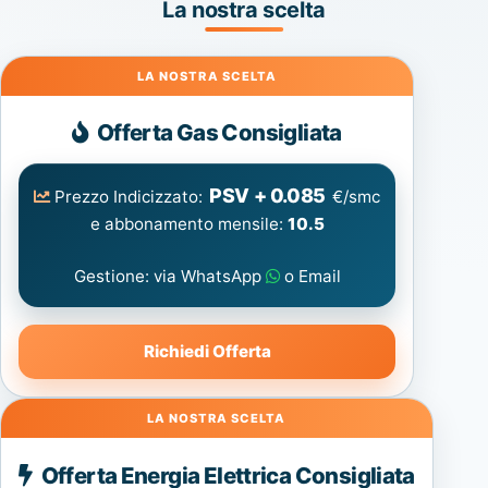
La nostra scelta
Gas
Offerta Gas Consigliata
PSV + 0.085
Prezzo Indicizzato:
€/smc
e abbonamento mensile:
10.5
Gestione: via WhatsApp
o Email
Richiedi Offerta
Energia
Offerta Energia Elettrica Consigliata