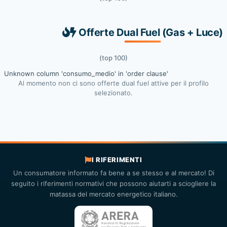
Offerte Dual Fuel (Gas + Luce)
(top 100)
Unknown column 'consumo_medio' in 'order clause'
Al momento non ci sono offerte dual fuel attive per il profilo
selezionato.
I RIFERIMENTI
Un consumatore informato fa bene a se stesso e al mercato! Di
seguito i riferimenti normativi che possono aiutarti a sciogliere la
matassa del mercato energetico italiano.