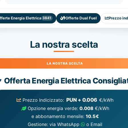
fferte Energia Elettrica
Offerte Dual Fuel
Prezzo ind
3841
La nostra scelta
Energia
Offerta Energia Elettrica Consiglia
Elettrica
consigliata
PUN + 0.006
Prezzo Indicizzato:
€/kWh
Opzione energia verde:
0.008
€/kWh
e abbonamento mensile:
10.5€
Gestione: via WhatsApp
o Email