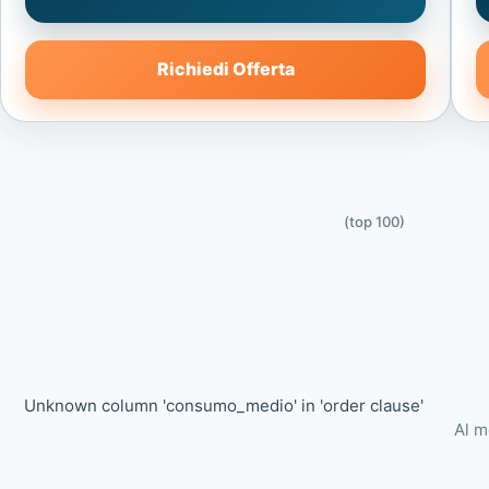
Richiedi Offerta
(top 100)
Unknown column 'consumo_medio' in 'order clause'
Al m