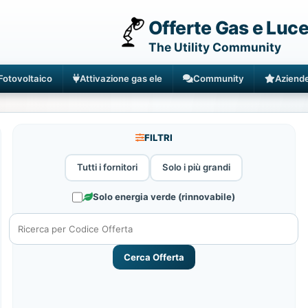
Offerte Gas e Luc
The Utility Community
Fotovoltaico
Attivazione gas ele
Community
Aziend
FILTRI
Tutti i fornitori
Solo i più grandi
Solo energia verde (rinnovabile)
Cerca Offerta