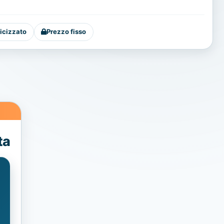
icizzato
Prezzo fisso
ta