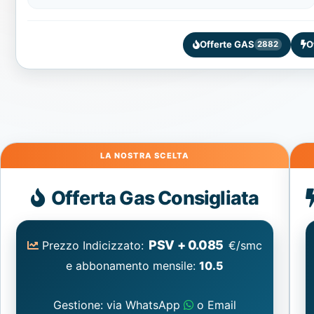
Offerte GAS
O
2882
Gas
Offerta Gas Consigliata
PSV + 0.085
Prezzo Indicizzato:
€/smc
e abbonamento mensile:
10.5
Gestione: via WhatsApp
o Email