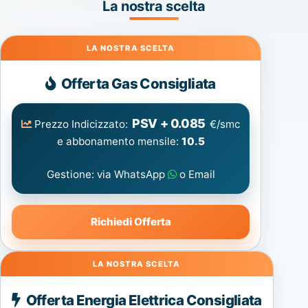
La nostra scelta
Gas
Offerta Gas Consigliata
PSV + 0.085
Prezzo Indicizzato:
€/smc
e abbonamento mensile:
10.5
Gestione: via WhatsApp
o Email
Richiedi Offerta
Energia
Offerta Energia Elettrica Consigliata