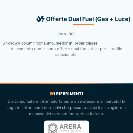
Offerte Dual Fuel (Gas + Luce)
(top 100)
Unknown column 'consumo_medio' in 'order clause'
Al momento non ci sono offerte dual fuel attive per il profilo
selezionato.
I RIFERIMENTI
Un consumatore informato fa bene a se stesso e al mercato! Di
seguito i riferimenti normativi che possono aiutarti a sciogliere la
matassa del mercato energetico italiano.