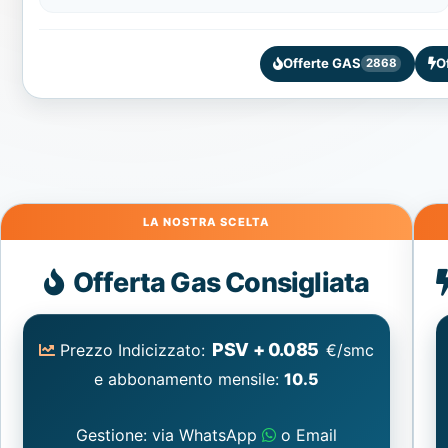
Offerte GAS
O
2868
Gas
Offerta Gas Consigliata
PSV + 0.085
Prezzo Indicizzato:
€/smc
e abbonamento mensile:
10.5
Gestione: via WhatsApp
o Email