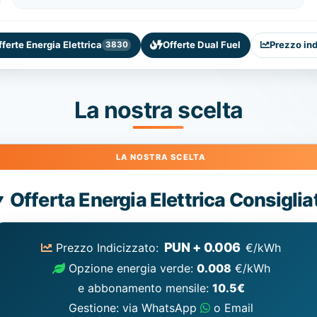
fferte Energia Elettrica
Offerte Dual Fuel
Prezzo in
3830
La nostra scelta
Energia
Offerta Energia Elettrica Consiglia
Elettrica
consigliata
PUN + 0.006
Prezzo Indicizzato:
€/kWh
Opzione energia verde:
0.008
€/kWh
e abbonamento mensile:
10.5€
Gestione: via WhatsApp
o Email