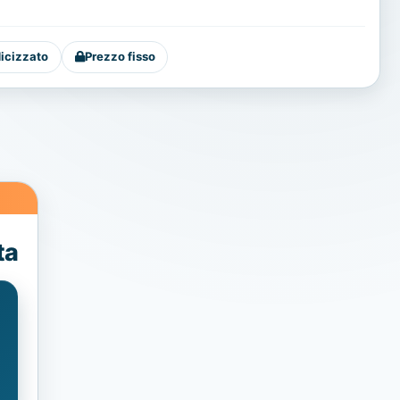
dicizzato
Prezzo fisso
ta