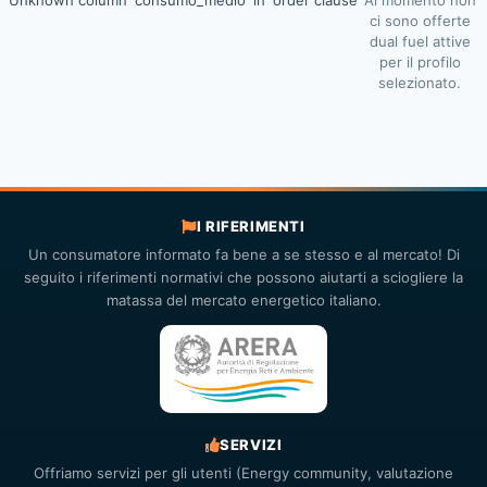
Unknown column 'consumo_medio' in 'order clause'
Al momento non
ci sono offerte
dual fuel attive
per il profilo
selezionato.
I RIFERIMENTI
Un consumatore informato fa bene a se stesso e al mercato! Di
seguito i riferimenti normativi che possono aiutarti a sciogliere la
matassa del mercato energetico italiano.
SERVIZI
Offriamo servizi per gli utenti (Energy community, valutazione