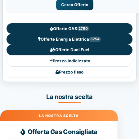
Cerca Offerta
Offerte GAS
2790
Offerte Energia Elettrica
3754
Offerte Dual Fuel
Prezzo indicizzato
Prezzo fisso
La nostra scelta
Gas
Offerta Gas Consigliata