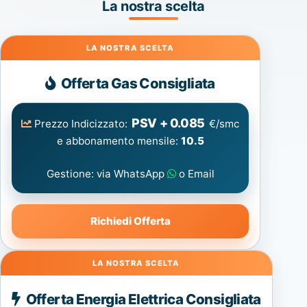
La nostra scelta
Gas
Offerta Gas Consigliata
PSV + 0.085
Prezzo Indicizzato:
€/smc
e abbonamento mensile:
10.5
Gestione: via WhatsApp
o Email
Richiedi Offerta
Energia
Offerta Energia Elettrica Consigliata