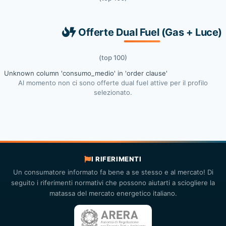
Offerte Dual Fuel (Gas + Luce)
(top 100)
Unknown column 'consumo_medio' in 'order clause'
Al momento non ci sono offerte dual fuel attive per il profilo
selezionato.
I RIFERIMENTI
Un consumatore informato fa bene a se stesso e al mercato! Di
seguito i riferimenti normativi che possono aiutarti a sciogliere la
matassa del mercato energetico italiano.