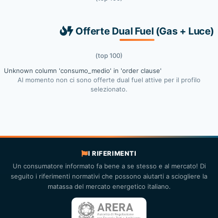
Offerte Dual Fuel (Gas + Luce)
(top 100)
Unknown column 'consumo_medio' in 'order clause'
Al momento non ci sono offerte dual fuel attive per il profilo
selezionato.
I RIFERIMENTI
Un consumatore informato fa bene a se stesso e al mercato! Di
seguito i riferimenti normativi che possono aiutarti a sciogliere la
matassa del mercato energetico italiano.