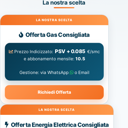
La nostra scelta
Gas
Offerta Gas Consigliata
PSV + 0.085
Prezzo Indicizzato:
€/smc
e abbonamento mensile:
10.5
Gestione: via WhatsApp
o Email
Richiedi Offerta
Energia
Offerta Energia Elettrica Consigliata