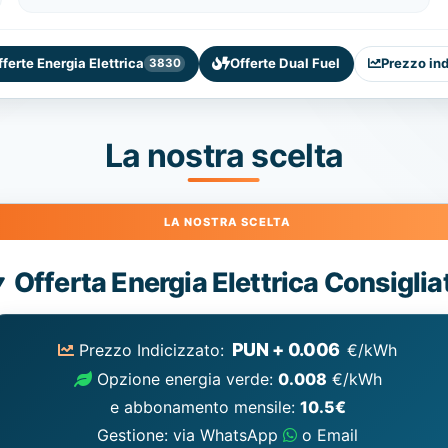
fferte Energia Elettrica
Offerte Dual Fuel
Prezzo in
3830
La nostra scelta
Energia
Offerta Energia Elettrica Consiglia
Elettrica
consigliata
PUN + 0.006
Prezzo Indicizzato:
€/kWh
Opzione energia verde:
0.008
€/kWh
e abbonamento mensile:
10.5€
Gestione: via WhatsApp
o Email