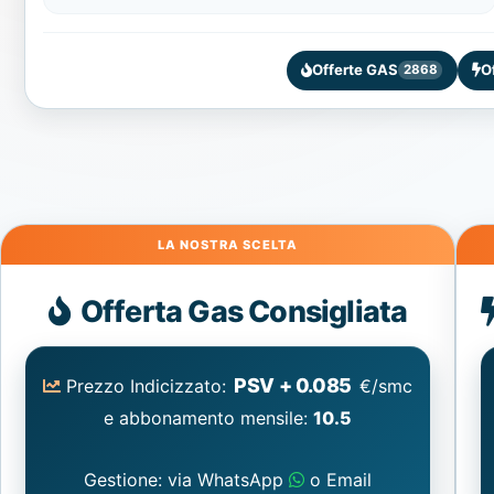
Offerte GAS
O
2868
Gas
Offerta Gas Consigliata
PSV + 0.085
Prezzo Indicizzato:
€/smc
e abbonamento mensile:
10.5
Gestione: via WhatsApp
o Email