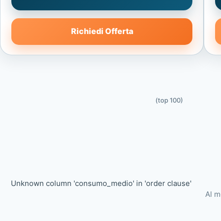
Richiedi Offerta
(top 100)
Unknown column 'consumo_medio' in 'order clause'
Al m