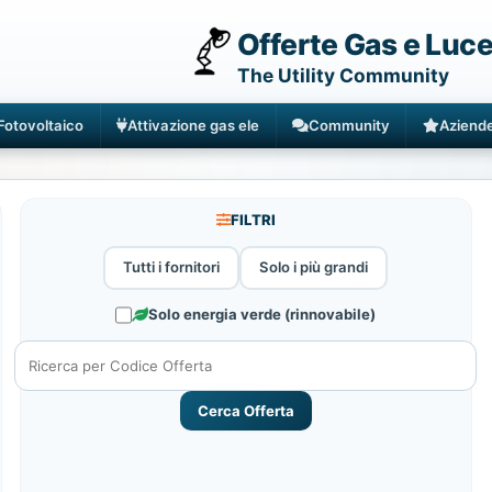
Offerte Gas e Luc
The Utility Community
Fotovoltaico
Attivazione gas ele
Community
Aziend
FILTRI
Tutti i fornitori
Solo i più grandi
Solo energia verde (rinnovabile)
Cerca Offerta