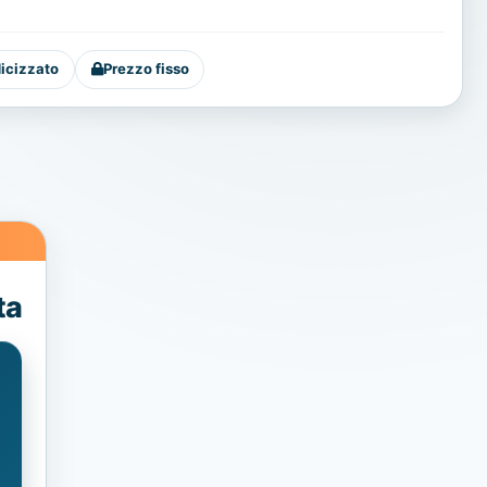
dicizzato
Prezzo fisso
ta