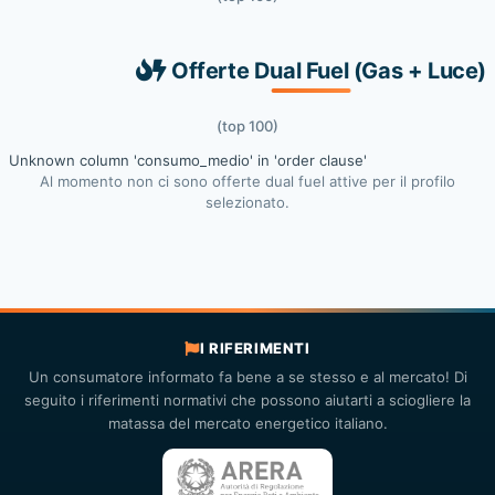
Offerte Dual Fuel (Gas + Luce)
(top 100)
Unknown column 'consumo_medio' in 'order clause'
Al momento non ci sono offerte dual fuel attive per il profilo
selezionato.
I RIFERIMENTI
Un consumatore informato fa bene a se stesso e al mercato! Di
seguito i riferimenti normativi che possono aiutarti a sciogliere la
matassa del mercato energetico italiano.