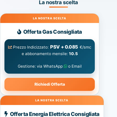
La nostra scelta
Gas
Offerta Gas Consigliata
PSV + 0.085
Prezzo Indicizzato:
€/smc
e abbonamento mensile:
10.5
Gestione: via WhatsApp
o Email
Richiedi Offerta
Energia
Offerta Energia Elettrica Consigliata