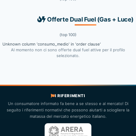
Offerte Dual Fuel (Gas + Luce)
(top 100)
Unknown column 'consumo_medio' in 'order clause'
Al momento non ci sono offerte dual fuel attive per il profilo
selezionato.
I RIFERIMENTI
Un consumatore informato fa bene a se stesso e al mercato! Di
seguito i riferimenti normativi che possono aiutarti a sciogliere la
matassa del mercato energetico italiano.