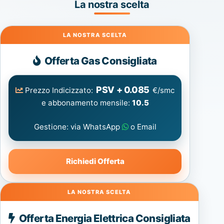
La nostra scelta
Gas
Offerta Gas Consigliata
PSV + 0.085
Prezzo Indicizzato:
€/smc
e abbonamento mensile:
10.5
Gestione: via WhatsApp
o Email
Richiedi Offerta
Energia
Offerta Energia Elettrica Consigliata