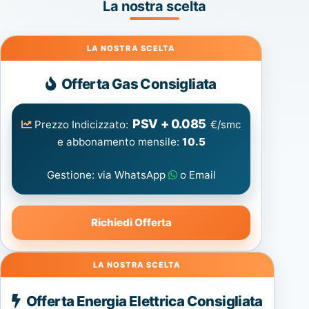
La nostra scelta
Gas
Offerta Gas Consigliata
PSV + 0.085
Prezzo Indicizzato:
€/smc
e abbonamento mensile:
10.5
Gestione: via WhatsApp
o Email
Richiedi Offerta
Energia
Offerta Energia Elettrica Consigliata