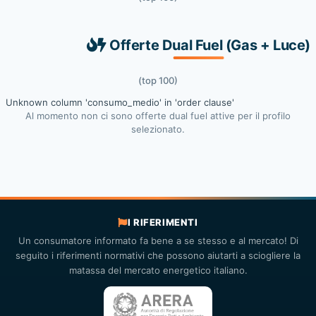
Offerte Dual Fuel (Gas + Luce)
(top 100)
Unknown column 'consumo_medio' in 'order clause'
Al momento non ci sono offerte dual fuel attive per il profilo
selezionato.
I RIFERIMENTI
Un consumatore informato fa bene a se stesso e al mercato! Di
seguito i riferimenti normativi che possono aiutarti a sciogliere la
matassa del mercato energetico italiano.