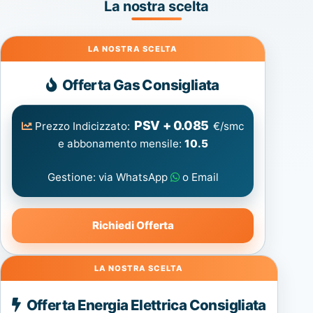
La nostra scelta
Gas
Offerta Gas Consigliata
PSV + 0.085
Prezzo Indicizzato:
€/smc
e abbonamento mensile:
10.5
Gestione: via WhatsApp
o Email
Richiedi Offerta
Energia
Offerta Energia Elettrica Consigliata