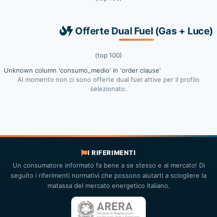
Offerte Dual Fuel (Gas + Luce)
(top 100)
Unknown column 'consumo_medio' in 'order clause'
Al momento non ci sono offerte dual fuel attive per il profilo
selezionato.
I RIFERIMENTI
Un consumatore informato fa bene a se stesso e al mercato! Di
seguito i riferimenti normativi che possono aiutarti a sciogliere la
matassa del mercato energetico italiano.