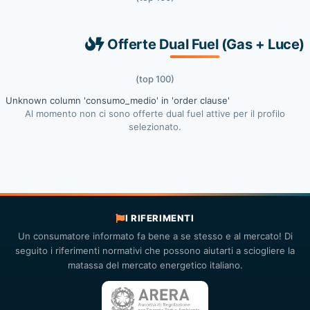
Offerte Dual Fuel (Gas + Luce)
(top 100)
Unknown column 'consumo_medio' in 'order clause'
Al momento non ci sono offerte dual fuel attive per il profilo
selezionato.
I RIFERIMENTI
Un consumatore informato fa bene a se stesso e al mercato! Di
seguito i riferimenti normativi che possono aiutarti a sciogliere la
matassa del mercato energetico italiano.