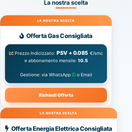
La nostra scelta
Gas
Offerta Gas Consigliata
PSV + 0.085
Prezzo Indicizzato:
€/smc
e abbonamento mensile:
10.5
Gestione: via WhatsApp
o Email
Richiedi Offerta
Energia
Offerta Energia Elettrica Consigliata