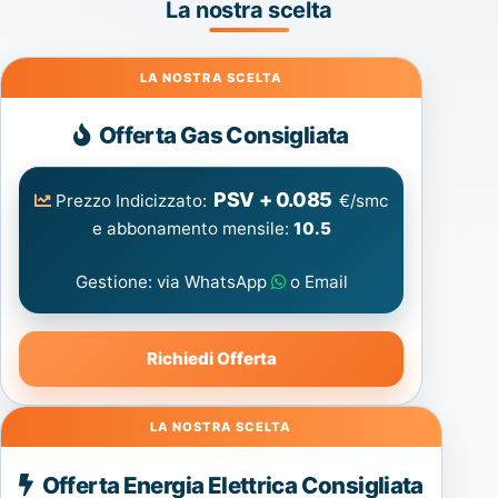
La nostra scelta
Gas
Offerta Gas Consigliata
PSV + 0.085
Prezzo Indicizzato:
€/smc
e abbonamento mensile:
10.5
Gestione: via WhatsApp
o Email
Richiedi Offerta
Energia
Offerta Energia Elettrica Consigliata