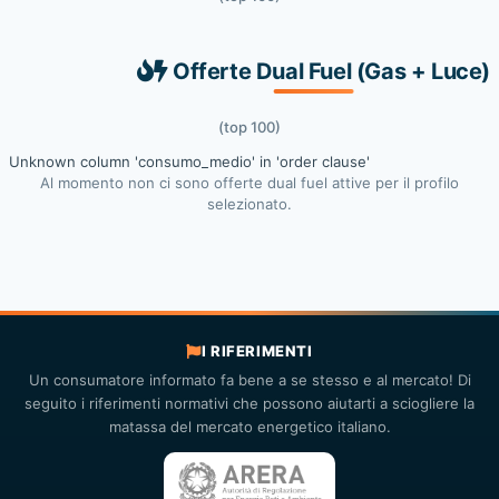
Offerte Dual Fuel (Gas + Luce)
(top 100)
Unknown column 'consumo_medio' in 'order clause'
Al momento non ci sono offerte dual fuel attive per il profilo
selezionato.
I RIFERIMENTI
Un consumatore informato fa bene a se stesso e al mercato! Di
seguito i riferimenti normativi che possono aiutarti a sciogliere la
matassa del mercato energetico italiano.