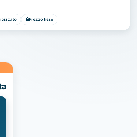
dicizzato
Prezzo fisso
ta