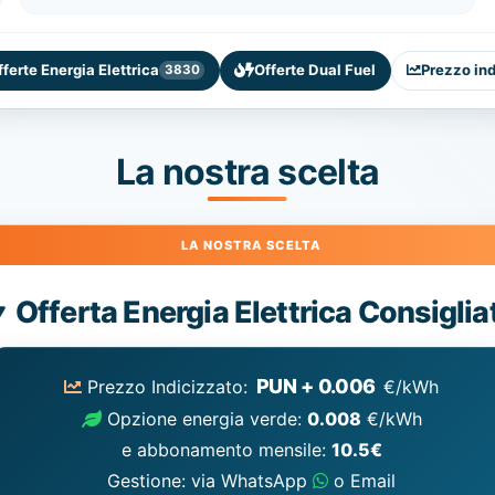
fferte Energia Elettrica
Offerte Dual Fuel
Prezzo in
3830
La nostra scelta
Energia
Offerta Energia Elettrica Consiglia
Elettrica
consigliata
PUN + 0.006
Prezzo Indicizzato:
€/kWh
Opzione energia verde:
0.008
€/kWh
e abbonamento mensile:
10.5€
Gestione: via WhatsApp
o Email