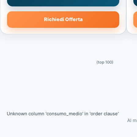
Richiedi Offerta
(top 100)
Unknown column 'consumo_medio' in 'order clause'
Al m