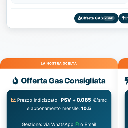
Offerte GAS
O
2868
Gas
Offerta Gas Consigliata
PSV + 0.085
Prezzo Indicizzato:
€/smc
e abbonamento mensile:
10.5
Gestione: via WhatsApp
o Email