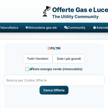
Offerte Gas e Luc
The Utility Community
Fotovoltaico
Attivazione gas ele
Community
Aziend
FILTRI
Tutti i fornitori
Solo i più grandi
Solo energia verde (rinnovabile)
Cerca Offerta